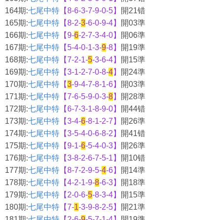
164期:
七尾中特
【8-6-3-7-9-0-5】
開21错
165期:
七尾中特
【8-2-
3
-6-0-9-4】
開03準
166期:
七尾中特
【9-
6
-2-7-3-4-0】
開06準
167期:
七尾中特
【5-4-0-1-3-
9
-8】
開19準
168期:
七尾中特
【
7-2-
1
-
5
-3-6-4
】
開15準
169期:
七尾中特
【3-1-2-7-0-8-
4
】
開24準
170期:
七尾中特
【
3
-9-4-7-8-1-6】
開03準
171期:
七尾中特
【7-6-5-9-0-3-
8
】
開28準
172期:
七尾中特
【6-7-3-1-8-9-0】
開44错
173期:
七尾中特
【3-4-
6
-8-1-2-7】
開26準
174期:
七尾中特
【3-5-4-0-6-8-2】
開41错
175期:
七尾中特
【9-1-
6
-5-4-0-3】
開26準
176期:
七尾中特
【3-8-2-6-7-5-1】
開10错
177期:
七尾中特
【8-7-2-9-5-
4
-6】
開14準
178期:
七尾中特
【4-2-1-9-
8
-6-3】
開18準
179期:
七尾中特
【2-0-6-
5
-8-3-4】
開15準
180期:
七尾中特
【7-
1
-3-9-8-2-5】
開21準
181期:
七尾中特
【2-6-
9
-5-7-1-4】
開19準