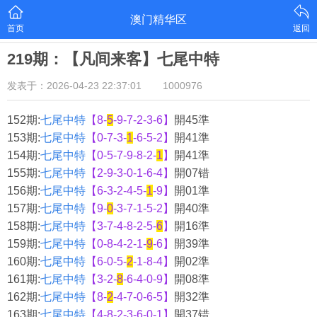
澳门精华区
首页
返回
219期：【凡间来客】七尾中特
发表于：2026-04-23 22:37:01
1000976
152期:
七尾中特
【8-
5
-9-7-2-3-6】
開45準
153期:
七尾中特
【0-7-3-
1
-6-5-2】
開41準
154期:
七尾中特
【0-5-7-9-8-2-
1
】
開41準
155期:
七尾中特
【2-9-3-0-1-6-4】
開07错
156期:
七尾中特
【6-3-2-
4
-5-
1
-9】
開01準
157期:
七尾中特
【9-
0
-3-7-1-5-2】
開40準
158期:
七尾中特
【3-7-4-8-2-5-
6
】
開16準
159期:
七尾中特
【0-8-4-2-1-
9
-6】
開39準
160期:
七尾中特
【6-0-5-
2
-1-8-4】
開02準
161期:
七尾中特
【3-2-
8
-6-4-0-9】
開08準
162期:
七尾中特
【8-
2
-4-7-0-6-5】
開32準
163期:
七尾中特
【4-8-2-3-6-0-1】
開37错