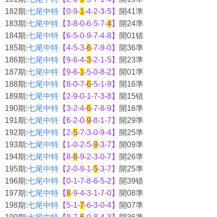
182期:
七尾中特
【0-9-
1
-4-2-3-5】
開41準
183期:
七尾中特
【3-8-0-6-5-7-
4
】
開24準
184期:
七尾中特
【6-5-0-9-7-4-8】
開01错
185期:
七尾中特
【4-5-3-
6
-7-9-0】
開36準
186期:
七尾中特
【9-6-4-
3
-2-1-5】
開23準
187期:
七尾中特
【9-6-
1
-5-0-8-2】
開01準
188期:
七尾中特
【8-0-7-
6
-5-1-9】
開16準
189期:
七尾中特
【2-9-0-1-7-3-8】
開15错
190期:
七尾中特
【3-2-4-
6
-7-8-9】
開16準
191期:
七尾中特
【6-2-0-
9
-8-1-7】
開29準
192期:
七尾中特
【2-
5
-7-3-0-9-4】
開25準
193期:
七尾中特
【1-0-2-5-
9
-3-7】
開09準
194期:
七尾中特
【8-
6
-9-2-3-0-7】
開26準
195期:
七尾中特
【2-0-9-1-
5
-3-7】
開25準
196期:
七尾中特
【0-1-7-8-6-5-2】
開39错
197期:
七尾中特
【
8
-9-4-3-1-7-0】
開08準
198期:
七尾中特
【5-1-
7
-6-3-0-4】
開07準