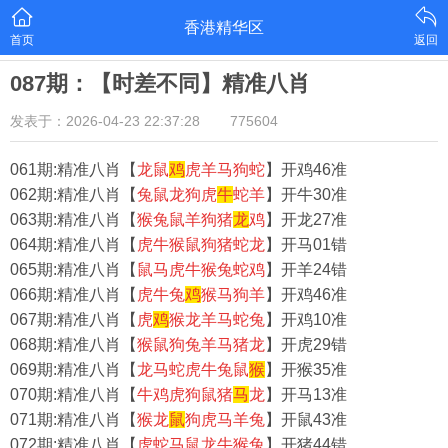
香港精华区
首页
返回
087期：【时差不同】精准八肖
发表于：2026-04-23 22:37:28
775604
061期:精准八肖【
龙鼠
鸡
虎羊马狗蛇
】开鸡46准
062期:精准八肖【
兔鼠龙狗虎
牛
蛇羊
】开牛30准
063期:精准八肖【
猴兔鼠羊狗猪
龙
鸡
】开龙27准
064期:精准八肖【
虎牛猴鼠狗猪蛇龙
】开马01错
065期:精准八肖【
鼠马虎牛猴兔蛇鸡
】开羊24错
066期:精准八肖【
虎牛兔
鸡
猴马狗羊
】开鸡46准
067期:精准八肖【
虎
鸡
猴龙羊马蛇兔
】开鸡10准
068期:精准八肖【
猴鼠狗兔羊马猪龙
】开虎29错
069期:精准八肖【
龙马蛇虎牛兔鼠
猴
】开猴35准
070期:精准八肖【
牛鸡虎狗鼠猪
马
龙
】开马13准
071期:精准八肖【
猴龙
鼠
狗虎马羊兔
】开鼠43准
072期:精准八肖【
虎蛇马鼠龙牛猴兔
】开猪44错