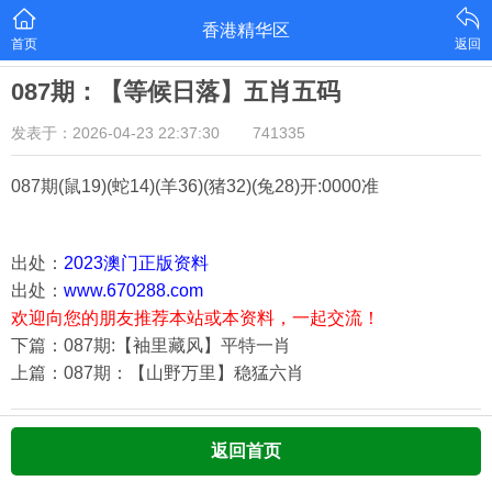
香港精华区
首页
返回
087期：【等候日落】五肖五码
发表于：2026-04-23 22:37:30
741335
087期(鼠19)(蛇14)(羊36)(猪32)(兔28)
开:0000准
出处：
2023澳门正版资料
出处：
www.670288.com
欢迎向您的朋友推荐本站或本资料，一起交流！
下篇：087期:【袖里藏风】平特一肖
上篇：087期：【山野万里】稳猛六肖
返回首页