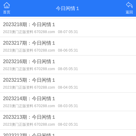
今日闲情１
首页
返回
2023218期：今日闲情１
2023澳门正版资料 670288.com
08-07 05:31
2023217期：今日闲情１
2023澳门正版资料 670288.com
08-06 05:31
2023216期：今日闲情１
2023澳门正版资料 670288.com
08-05 05:31
2023215期：今日闲情１
2023澳门正版资料 670288.com
08-04 05:31
2023214期：今日闲情１
2023澳门正版资料 670288.com
08-03 05:31
2023213期：今日闲情１
2023澳门正版资料 670288.com
08-02 05:31
2023212期：今日闲情１