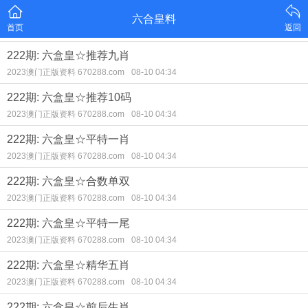
六合皇料
首页
返回
222期: 六盒皇☆推荐九肖
2023澳门正版资料 670288.com
08-10 04:34
222期: 六盒皇☆推荐10码
2023澳门正版资料 670288.com
08-10 04:34
222期: 六盒皇☆平特一肖
2023澳门正版资料 670288.com
08-10 04:34
222期: 六盒皇☆合数单双
2023澳门正版资料 670288.com
08-10 04:34
222期: 六盒皇☆平特一尾
2023澳门正版资料 670288.com
08-10 04:34
222期: 六盒皇☆精华五肖
2023澳门正版资料 670288.com
08-10 04:34
222期: 六盒皇☆前后生肖