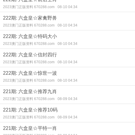
2023澳门正版资料 670288.com
08-10 04:34
222期: 六盒皇☆家禽野兽
2023澳门正版资料 670288.com
08-10 04:34
222期: 六盒皇☆特码大小
2023澳门正版资料 670288.com
08-10 04:34
222期: 六盒皇☆信封四行
2023澳门正版资料 670288.com
08-10 04:34
222期: 六盒皇☆惊世一波
2023澳门正版资料 670288.com
08-10 04:34
221期: 六盒皇☆推荐九肖
2023澳门正版资料 670288.com
08-09 04:34
221期: 六盒皇☆推荐10码
2023澳门正版资料 670288.com
08-09 04:34
221期: 六盒皇☆平特一肖