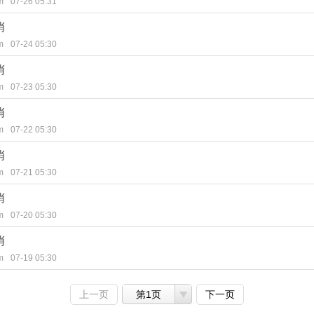
m
07-26 05:31
肖
m
07-24 05:30
肖
m
07-23 05:30
肖
m
07-22 05:30
肖
m
07-21 05:30
肖
m
07-20 05:30
肖
m
07-19 05:30
上一页
第1页
下一页