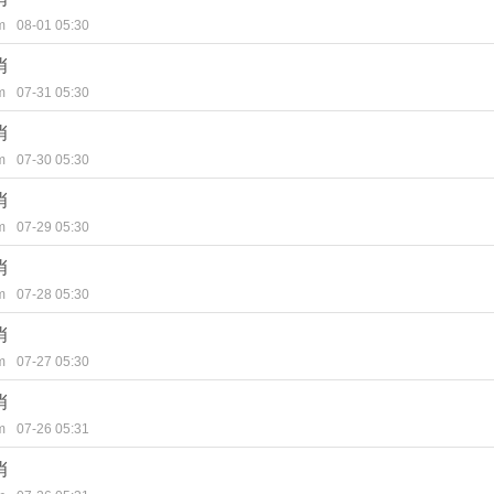
m
08-01 05:30
肖
m
07-31 05:30
肖
m
07-30 05:30
肖
m
07-29 05:30
肖
m
07-28 05:30
肖
m
07-27 05:30
肖
m
07-26 05:31
肖