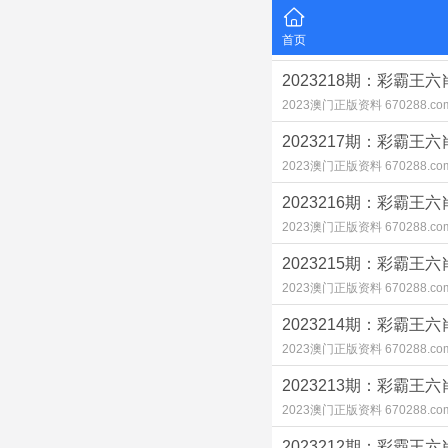
首页
2023218期：彩霸王六
2023澳门正版资料 670288.co
2023217期：彩霸王六
2023澳门正版资料 670288.co
2023216期：彩霸王六
2023澳门正版资料 670288.co
2023215期：彩霸王六
2023澳门正版资料 670288.co
2023214期：彩霸王六
2023澳门正版资料 670288.co
2023213期：彩霸王六
2023澳门正版资料 670288.co
2023212期：彩霸王六