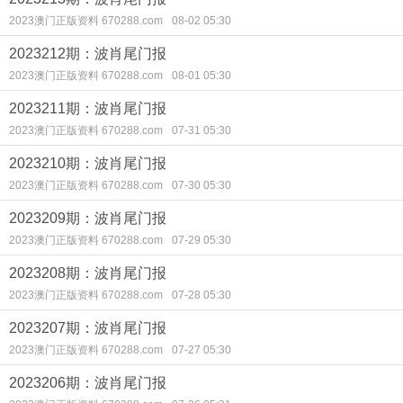
2023澳门正版资料 670288.com
08-02 05:30
2023212期：波肖尾门报
2023澳门正版资料 670288.com
08-01 05:30
2023211期：波肖尾门报
2023澳门正版资料 670288.com
07-31 05:30
2023210期：波肖尾门报
2023澳门正版资料 670288.com
07-30 05:30
2023209期：波肖尾门报
2023澳门正版资料 670288.com
07-29 05:30
2023208期：波肖尾门报
2023澳门正版资料 670288.com
07-28 05:30
2023207期：波肖尾门报
2023澳门正版资料 670288.com
07-27 05:30
2023206期：波肖尾门报