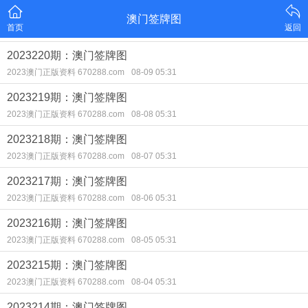
澳门签牌图
首页
返回
2023220期：澳门签牌图
2023澳门正版资料 670288.com
08-09 05:31
2023219期：澳门签牌图
2023澳门正版资料 670288.com
08-08 05:31
2023218期：澳门签牌图
2023澳门正版资料 670288.com
08-07 05:31
2023217期：澳门签牌图
2023澳门正版资料 670288.com
08-06 05:31
2023216期：澳门签牌图
2023澳门正版资料 670288.com
08-05 05:31
2023215期：澳门签牌图
2023澳门正版资料 670288.com
08-04 05:31
2023214期：澳门签牌图