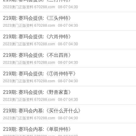
2023澳门正版资料 670288.com
08-07 04:30
219期: 赛玛会提供:《三头仲特》
2023澳门正版资料 670288.com
08-07 04:30
219期: 赛玛会提供:《六肖仲特》
2023澳门正版资料 670288.com
08-07 04:30
219期: 赛玛会提供:《不出四肖》
2023澳门正版资料 670288.com
08-07 04:30
219期: 赛玛会提供:《①肖仲特平》
2023澳门正版资料 670288.com
08-07 04:30
219期: 赛玛会提供:《野兽家畜》
2023澳门正版资料 670288.com
08-07 04:30
219期: 赛玛会内慕:《买什么开什么》
2023澳门正版资料 670288.com
08-07 04:30
219期: 赛玛会内慕:《单双仲特》